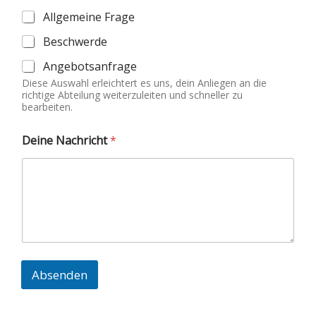
a
Allgemeine Frage
k
t
Beschwerde
N
Angebotsanfrage
a
c
Diese Auswahl erleichtert es uns, dein Anliegen an die
h
richtige Abteilung weiterzuleiten und schneller zu
r
bearbeiten.
i
c
Deine Nachricht
*
h
t
Absenden