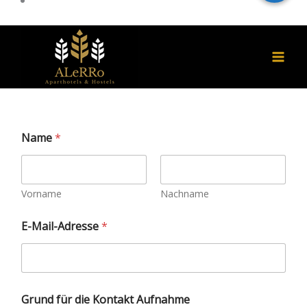
Name
*
Vorname
Nachname
N
E-Mail-Adresse
*
a
m
e
K
o
n
Grund für die Kontakt Aufnahme
t