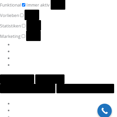
Funktional
Immer aktiv
Vorlieben
Statistiken
Marketing
Optionen verwalten
Dienste verwalten
Verwalten von {vendor_count}-Lieferanten
Lese mehr über diese Zwecke
Akzeptieren
Ablehnen
Einstellungen ansehen
Einstellungen speichern
Einstellungen ansehen
Cookie-Richtlinie
Datenschutzerklärung
Impressum